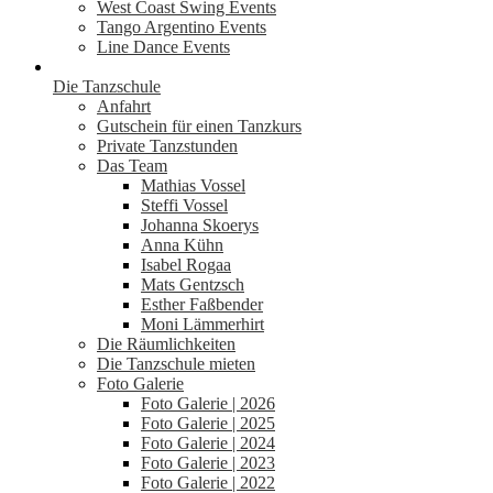
West Coast Swing Events
Tango Argentino Events
Line Dance Events
Die Tanzschule
Anfahrt
Gutschein für einen Tanzkurs
Private Tanzstunden
Das Team
Mathias Vossel
Steffi Vossel
Johanna Skoerys
Anna Kühn
Isabel Rogaa
Mats Gentzsch
Esther Faßbender
Moni Lämmerhirt
Die Räumlichkeiten
Die Tanzschule mieten
Foto Galerie
Foto Galerie | 2026
Foto Galerie | 2025
Foto Galerie | 2024
Foto Galerie | 2023
Foto Galerie | 2022