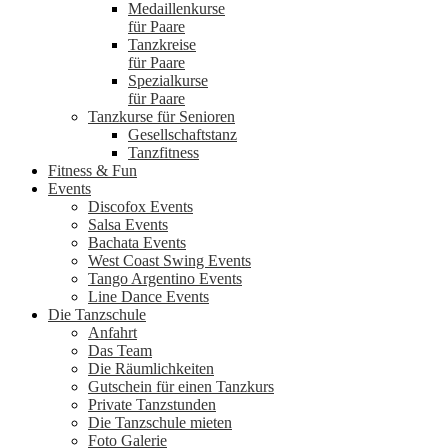
Medaillenkurse
für Paare
Tanzkreise
für Paare
Spezialkurse
für Paare
Tanzkurse für Senioren
Gesellschaftstanz
Tanzfitness
Fitness & Fun
Events
Discofox Events
Salsa Events
Bachata Events
West Coast Swing Events
Tango Argentino Events
Line Dance Events
Die Tanzschule
Anfahrt
Das Team
Die Räumlichkeiten
Gutschein für einen Tanzkurs
Private Tanzstunden
Die Tanzschule mieten
Foto Galerie