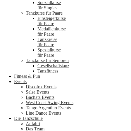
Spezialkurse
für Singles
Tanzkurse für Paare
Einsteigerkurse
für Paare
Medaillenkurse
für Paare
Tanzkreise
für Paare
Spezialkurse
für Paare
Tanzkurse für Senioren
Gesellschaftstanz
Tanzfitness
Fitness & Fun
Events
Discofox Events
Salsa Events
Bachata Events
West Coast Swing Events
Tango Argentino Events
Line Dance Events
Die Tanzschule
Anfahrt
Das Team