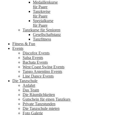
Medaillenkurse
für Paare
Tanzkreise
für Paare
Spezialkurse
für Paare
Tanzkurse für Senioren
Gesellschaftstanz
Tanzfitness
Fitness & Fun
Events
Discofox Events
Salsa Events
Bachata Events
West Coast Swing Events
Tango Argentino Events
Line Dance Events
Die Tanzschule
Anfahrt
Das Team
Die Räumlichkeiten
Gutschein für einen Tanzkurs
Private Tanzstunden
Die Tanzschule mieten
Foto Galerie