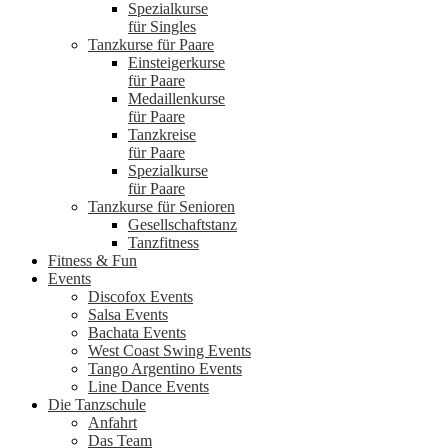
Spezialkurse
für Singles
Tanzkurse für Paare
Einsteigerkurse
für Paare
Medaillenkurse
für Paare
Tanzkreise
für Paare
Spezialkurse
für Paare
Tanzkurse für Senioren
Gesellschaftstanz
Tanzfitness
Fitness & Fun
Events
Discofox Events
Salsa Events
Bachata Events
West Coast Swing Events
Tango Argentino Events
Line Dance Events
Die Tanzschule
Anfahrt
Das Team