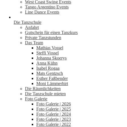
West Coast Swing Events
Tango Argentino Events
Line Dance Events
Die Tanzschule
Anfahrt
Gutschein für einen Tanzkurs
Private Tanzstunden
Das Team
Mathias Vossel
Steffi Vossel
Johanna Skoerys
Anna Kühn
Isabel Rogaa
Mats Gentzsch
Esther Faßbender
Moni Lämmerhirt
Die Räumlichkeiten
Die Tanzschule mieten
Foto Galerie
Foto Galerie | 2026
Foto Galerie | 2025
Foto Galerie | 2024
Foto Galerie | 2023
Foto Galerie | 2022