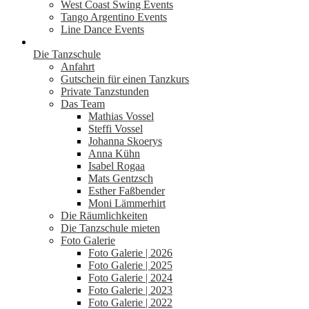
West Coast Swing Events
Tango Argentino Events
Line Dance Events
Die Tanzschule
Anfahrt
Gutschein für einen Tanzkurs
Private Tanzstunden
Das Team
Mathias Vossel
Steffi Vossel
Johanna Skoerys
Anna Kühn
Isabel Rogaa
Mats Gentzsch
Esther Faßbender
Moni Lämmerhirt
Die Räumlichkeiten
Die Tanzschule mieten
Foto Galerie
Foto Galerie | 2026
Foto Galerie | 2025
Foto Galerie | 2024
Foto Galerie | 2023
Foto Galerie | 2022