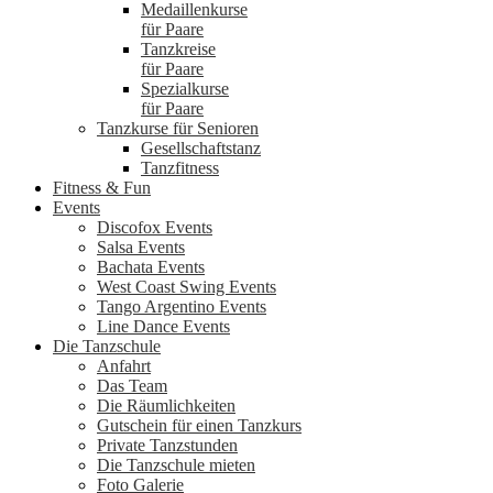
Medaillenkurse
für Paare
Tanzkreise
für Paare
Spezialkurse
für Paare
Tanzkurse für Senioren
Gesellschaftstanz
Tanzfitness
Fitness & Fun
Events
Discofox Events
Salsa Events
Bachata Events
West Coast Swing Events
Tango Argentino Events
Line Dance Events
Die Tanzschule
Anfahrt
Das Team
Die Räumlichkeiten
Gutschein für einen Tanzkurs
Private Tanzstunden
Die Tanzschule mieten
Foto Galerie