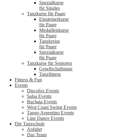
Spezialkurse
für Singles
Tanzkurse für Paare
Einsteigerkurse
für Paare
Medaillenkurse
für Paare
Tanzkreise
für Paare
Spezialkurse
für Paare
Tanzkurse für Senioren
Gesellschaftstanz
Tanzfitness
Fitness & Fun
Events
Discofox Events
Salsa Events
Bachata Events
West Coast Swing Events
Tango Argentino Events
Line Dance Events
Die Tanzschule
Anfahrt
Das Team