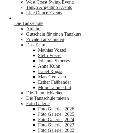
West Coast Swing Events
Tango Argentino Events
Line Dance Events
Die Tanzschule
Anfahrt
Gutschein für einen Tanzkurs
Private Tanzstunden
Das Team
Mathias Vossel
Steffi Vossel
Johanna Skoerys
Anna Kühn
Isabel Rogaa
Mats Gentzsch
Esther Faßbender
Moni Lämmerhirt
Die Räumlichkeiten
Die Tanzschule mieten
Foto Galerie
Foto Galerie | 2026
Foto Galerie | 2025
Foto Galerie | 2024
Foto Galerie | 2023
Foto Galerie | 2022