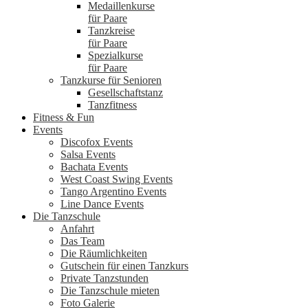
Medaillenkurse
für Paare
Tanzkreise
für Paare
Spezialkurse
für Paare
Tanzkurse für Senioren
Gesellschaftstanz
Tanzfitness
Fitness & Fun
Events
Discofox Events
Salsa Events
Bachata Events
West Coast Swing Events
Tango Argentino Events
Line Dance Events
Die Tanzschule
Anfahrt
Das Team
Die Räumlichkeiten
Gutschein für einen Tanzkurs
Private Tanzstunden
Die Tanzschule mieten
Foto Galerie