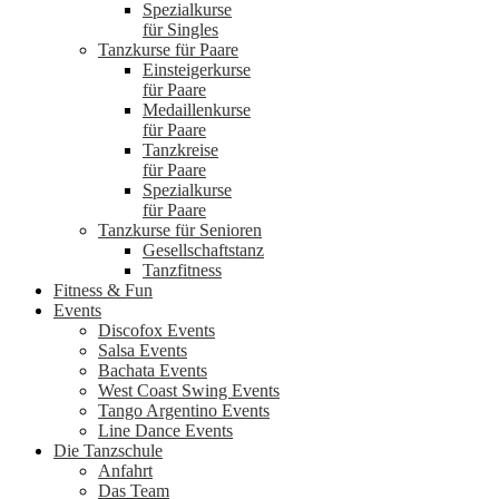
Spezialkurse
für Singles
Tanzkurse für Paare
Einsteigerkurse
für Paare
Medaillenkurse
für Paare
Tanzkreise
für Paare
Spezialkurse
für Paare
Tanzkurse für Senioren
Gesellschaftstanz
Tanzfitness
Fitness & Fun
Events
Discofox Events
Salsa Events
Bachata Events
West Coast Swing Events
Tango Argentino Events
Line Dance Events
Die Tanzschule
Anfahrt
Das Team