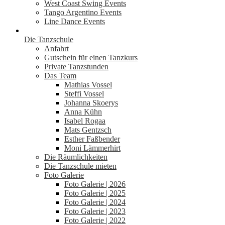
West Coast Swing Events
Tango Argentino Events
Line Dance Events
Die Tanzschule
Anfahrt
Gutschein für einen Tanzkurs
Private Tanzstunden
Das Team
Mathias Vossel
Steffi Vossel
Johanna Skoerys
Anna Kühn
Isabel Rogaa
Mats Gentzsch
Esther Faßbender
Moni Lämmerhirt
Die Räumlichkeiten
Die Tanzschule mieten
Foto Galerie
Foto Galerie | 2026
Foto Galerie | 2025
Foto Galerie | 2024
Foto Galerie | 2023
Foto Galerie | 2022