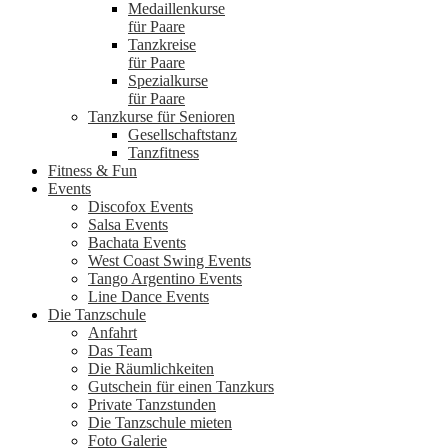
Medaillenkurse
für Paare
Tanzkreise
für Paare
Spezialkurse
für Paare
Tanzkurse für Senioren
Gesellschaftstanz
Tanzfitness
Fitness & Fun
Events
Discofox Events
Salsa Events
Bachata Events
West Coast Swing Events
Tango Argentino Events
Line Dance Events
Die Tanzschule
Anfahrt
Das Team
Die Räumlichkeiten
Gutschein für einen Tanzkurs
Private Tanzstunden
Die Tanzschule mieten
Foto Galerie