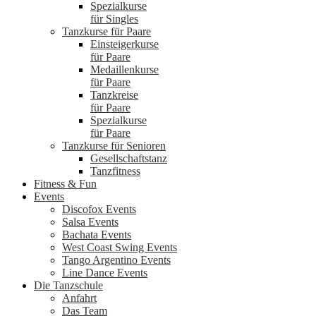
Spezialkurse
für Singles
Tanzkurse für Paare
Einsteigerkurse
für Paare
Medaillenkurse
für Paare
Tanzkreise
für Paare
Spezialkurse
für Paare
Tanzkurse für Senioren
Gesellschaftstanz
Tanzfitness
Fitness & Fun
Events
Discofox Events
Salsa Events
Bachata Events
West Coast Swing Events
Tango Argentino Events
Line Dance Events
Die Tanzschule
Anfahrt
Das Team