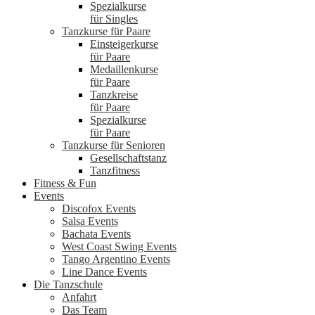
Spezialkurse
für Singles
Tanzkurse für Paare
Einsteigerkurse
für Paare
Medaillenkurse
für Paare
Tanzkreise
für Paare
Spezialkurse
für Paare
Tanzkurse für Senioren
Gesellschaftstanz
Tanzfitness
Fitness & Fun
Events
Discofox Events
Salsa Events
Bachata Events
West Coast Swing Events
Tango Argentino Events
Line Dance Events
Die Tanzschule
Anfahrt
Das Team