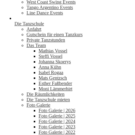
West Coast Swing Events
Tango Argentino Events
Line Dance Events
Die Tanzschule
Anfahrt
Gutschein für einen Tanzkurs
Private Tanzstunden
Das Team
Mathias Vossel
Steffi Vossel
Johanna Skoerys
Anna Kühn
Isabel Rogaa
Mats Gentzsch
Esther Faßbender
Moni Lämmerhirt
Die Räumlichkeiten
Die Tanzschule mieten
Foto Galerie
Foto Galerie | 2026
Foto Galerie | 2025
Foto Galerie | 2024
Foto Galerie | 2023
Foto Galerie | 2022