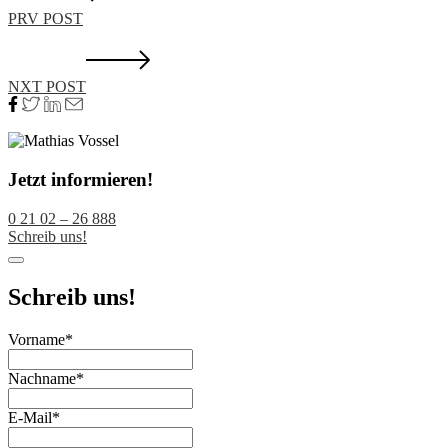
PRV POST
NXT POST
Jetzt informieren!
0 21 02 – 26 888
Schreib uns!
Schreib uns!
Phone
Vorname
*
Number
*
Nachname
*
E-Mail
*