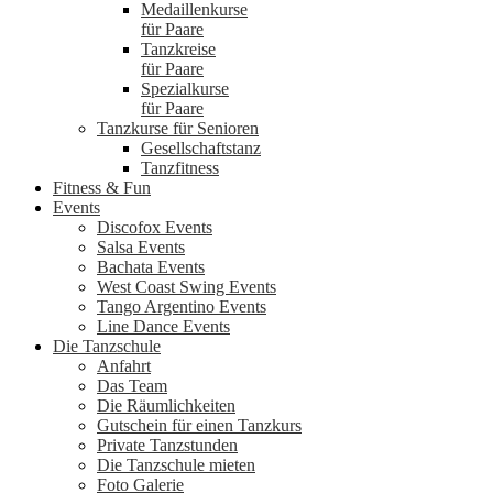
Medaillenkurse
für Paare
Tanzkreise
für Paare
Spezialkurse
für Paare
Tanzkurse für Senioren
Gesellschaftstanz
Tanzfitness
Fitness & Fun
Events
Discofox Events
Salsa Events
Bachata Events
West Coast Swing Events
Tango Argentino Events
Line Dance Events
Die Tanzschule
Anfahrt
Das Team
Die Räumlichkeiten
Gutschein für einen Tanzkurs
Private Tanzstunden
Die Tanzschule mieten
Foto Galerie