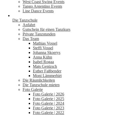
West Coast Swing Events
Tango Argentino Events
Line Dance Events
Die Tanzschule
Anfahrt
Gutschein für einen Tanzkurs
Private Tanzstunden
Das Team
Mathias Vossel
Steffi Vossel
Johanna Skoerys
Anna Kühn
Isabel Rogaa
Mats Gentzsch
Esther Faßbender
Moni Lämmerhirt
Die Räumlichkeiten
Die Tanzschule mieten
Foto Galerie
Foto Galerie | 2026
Foto Galerie | 2025
Foto Galerie | 2024
Foto Galerie | 2023
Foto Galerie | 2022