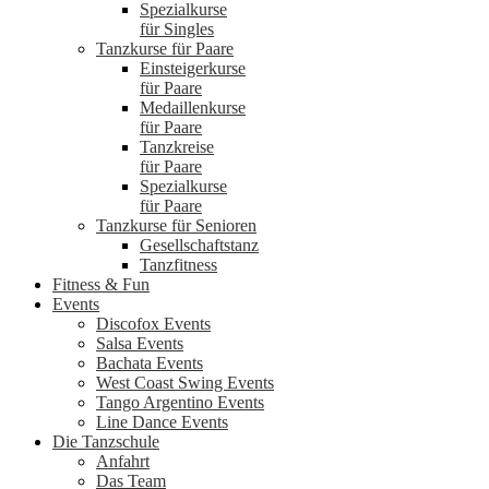
Spezialkurse
für Singles
Tanzkurse für Paare
Einsteigerkurse
für Paare
Medaillenkurse
für Paare
Tanzkreise
für Paare
Spezialkurse
für Paare
Tanzkurse für Senioren
Gesellschaftstanz
Tanzfitness
Fitness & Fun
Events
Discofox Events
Salsa Events
Bachata Events
West Coast Swing Events
Tango Argentino Events
Line Dance Events
Die Tanzschule
Anfahrt
Das Team