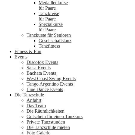
Medaillenkurse
für Paare
Tanzkreise
für Paare
Spezialkurse
für Paare
Tanzkurse für Senioren
Gesellschaftstanz
Tanzfitness
Fitness & Fun
Events
Discofox Events
Salsa Events
Bachata Events
West Coast Swing Events
Tango Argentino Events
Line Dance Events
Die Tanzschule
Anfahrt
Das Team
Die Räumlichkeiten
Gutschein für einen Tanzkurs
Private Tanzstunden
Die Tanzschule mieten
Foto Galerie