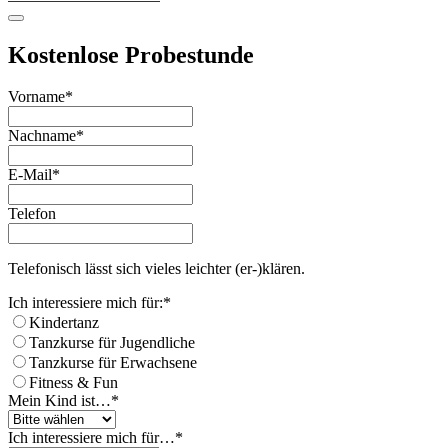
Kostenlose Probestunde
Phone
Vorname
*
Number
*
Nachname
*
E-Mail
*
Telefon
Telefonisch lässt sich vieles leichter (er-)klären.
Ich interessiere mich für:
*
Kindertanz
Tanzkurse für Jugendliche
Tanzkurse für Erwachsene
Fitness & Fun
Mein Kind ist…
*
Ich interessiere mich für…
*