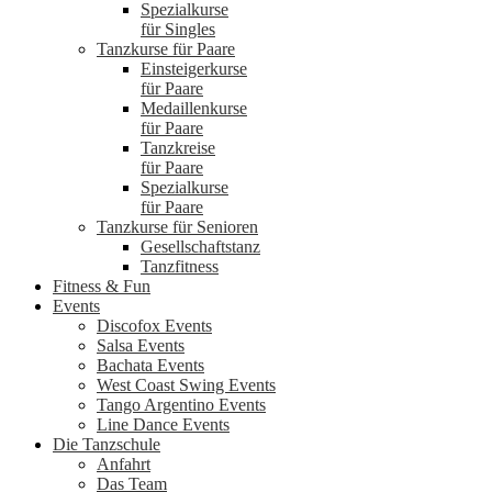
Spezialkurse
für Singles
Tanzkurse für Paare
Einsteigerkurse
für Paare
Medaillenkurse
für Paare
Tanzkreise
für Paare
Spezialkurse
für Paare
Tanzkurse für Senioren
Gesellschaftstanz
Tanzfitness
Fitness & Fun
Events
Discofox Events
Salsa Events
Bachata Events
West Coast Swing Events
Tango Argentino Events
Line Dance Events
Die Tanzschule
Anfahrt
Das Team