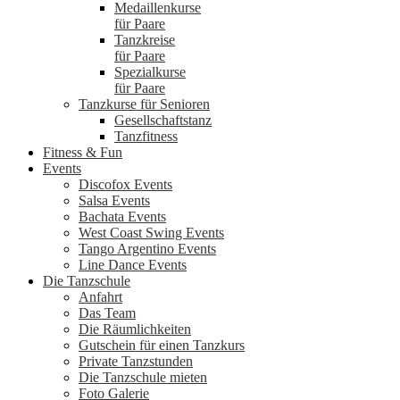
Medaillenkurse
für Paare
Tanzkreise
für Paare
Spezialkurse
für Paare
Tanzkurse für Senioren
Gesellschaftstanz
Tanzfitness
Fitness & Fun
Events
Discofox Events
Salsa Events
Bachata Events
West Coast Swing Events
Tango Argentino Events
Line Dance Events
Die Tanzschule
Anfahrt
Das Team
Die Räumlichkeiten
Gutschein für einen Tanzkurs
Private Tanzstunden
Die Tanzschule mieten
Foto Galerie