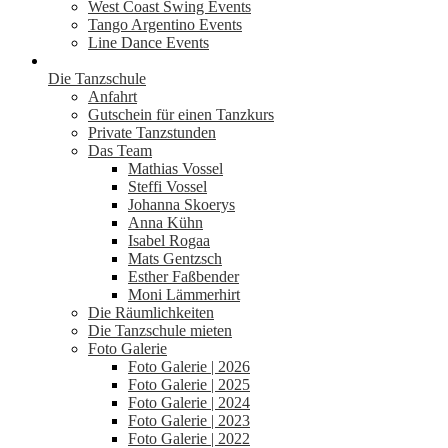
West Coast Swing Events
Tango Argentino Events
Line Dance Events
Die Tanzschule
Anfahrt
Gutschein für einen Tanzkurs
Private Tanzstunden
Das Team
Mathias Vossel
Steffi Vossel
Johanna Skoerys
Anna Kühn
Isabel Rogaa
Mats Gentzsch
Esther Faßbender
Moni Lämmerhirt
Die Räumlichkeiten
Die Tanzschule mieten
Foto Galerie
Foto Galerie | 2026
Foto Galerie | 2025
Foto Galerie | 2024
Foto Galerie | 2023
Foto Galerie | 2022