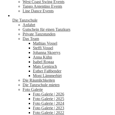
West Coast Swing Events
Tango Argentino Events
Line Dance Events
Die Tanzschule
Anfahrt
Gutschein für einen Tanzkurs
Private Tanzstunden
Das Team
Mathias Vossel
Steffi Vossel
Johanna Skoerys
Anna Kühn
Isabel Rogaa
Mats Gentzsch
Esther Faßbender
Moni Lämmerhirt
Die Räumlichkeiten
Die Tanzschule mieten
Foto Galerie
Foto Galerie | 2026
Foto Galerie | 2025
Foto Galerie | 2024
Foto Galerie | 2023
Foto Galerie | 2022