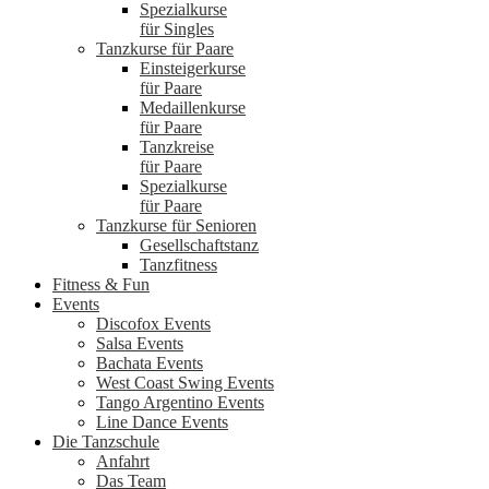
Spezialkurse
für Singles
Tanzkurse für Paare
Einsteigerkurse
für Paare
Medaillenkurse
für Paare
Tanzkreise
für Paare
Spezialkurse
für Paare
Tanzkurse für Senioren
Gesellschaftstanz
Tanzfitness
Fitness & Fun
Events
Discofox Events
Salsa Events
Bachata Events
West Coast Swing Events
Tango Argentino Events
Line Dance Events
Die Tanzschule
Anfahrt
Das Team