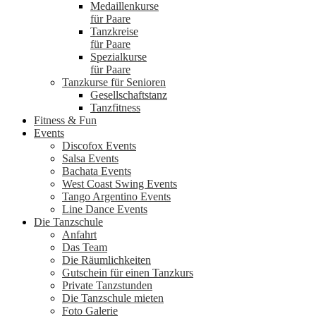
Medaillenkurse
für Paare
Tanzkreise
für Paare
Spezialkurse
für Paare
Tanzkurse für Senioren
Gesellschaftstanz
Tanzfitness
Fitness & Fun
Events
Discofox Events
Salsa Events
Bachata Events
West Coast Swing Events
Tango Argentino Events
Line Dance Events
Die Tanzschule
Anfahrt
Das Team
Die Räumlichkeiten
Gutschein für einen Tanzkurs
Private Tanzstunden
Die Tanzschule mieten
Foto Galerie