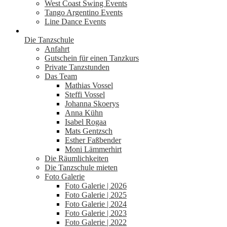
West Coast Swing Events
Tango Argentino Events
Line Dance Events
Die Tanzschule
Anfahrt
Gutschein für einen Tanzkurs
Private Tanzstunden
Das Team
Mathias Vossel
Steffi Vossel
Johanna Skoerys
Anna Kühn
Isabel Rogaa
Mats Gentzsch
Esther Faßbender
Moni Lämmerhirt
Die Räumlichkeiten
Die Tanzschule mieten
Foto Galerie
Foto Galerie | 2026
Foto Galerie | 2025
Foto Galerie | 2024
Foto Galerie | 2023
Foto Galerie | 2022