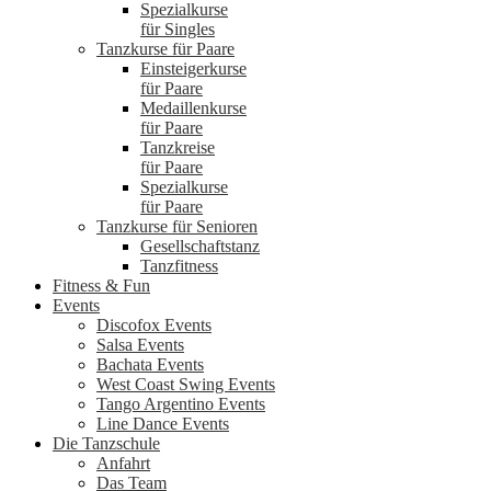
Spezialkurse
für Singles
Tanzkurse für Paare
Einsteigerkurse
für Paare
Medaillenkurse
für Paare
Tanzkreise
für Paare
Spezialkurse
für Paare
Tanzkurse für Senioren
Gesellschaftstanz
Tanzfitness
Fitness & Fun
Events
Discofox Events
Salsa Events
Bachata Events
West Coast Swing Events
Tango Argentino Events
Line Dance Events
Die Tanzschule
Anfahrt
Das Team