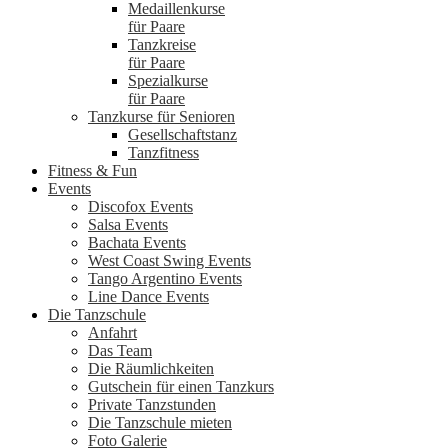
Medaillenkurse
für Paare
Tanzkreise
für Paare
Spezialkurse
für Paare
Tanzkurse für Senioren
Gesellschaftstanz
Tanzfitness
Fitness & Fun
Events
Discofox Events
Salsa Events
Bachata Events
West Coast Swing Events
Tango Argentino Events
Line Dance Events
Die Tanzschule
Anfahrt
Das Team
Die Räumlichkeiten
Gutschein für einen Tanzkurs
Private Tanzstunden
Die Tanzschule mieten
Foto Galerie