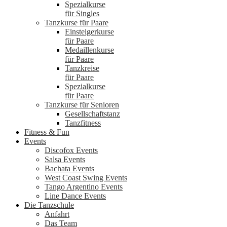
Spezialkurse
für Singles
Tanzkurse für Paare
Einsteigerkurse
für Paare
Medaillenkurse
für Paare
Tanzkreise
für Paare
Spezialkurse
für Paare
Tanzkurse für Senioren
Gesellschaftstanz
Tanzfitness
Fitness & Fun
Events
Discofox Events
Salsa Events
Bachata Events
West Coast Swing Events
Tango Argentino Events
Line Dance Events
Die Tanzschule
Anfahrt
Das Team