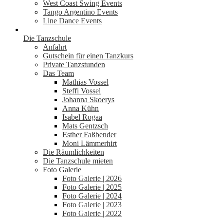
West Coast Swing Events
Tango Argentino Events
Line Dance Events
Die Tanzschule
Anfahrt
Gutschein für einen Tanzkurs
Private Tanzstunden
Das Team
Mathias Vossel
Steffi Vossel
Johanna Skoerys
Anna Kühn
Isabel Rogaa
Mats Gentzsch
Esther Faßbender
Moni Lämmerhirt
Die Räumlichkeiten
Die Tanzschule mieten
Foto Galerie
Foto Galerie | 2026
Foto Galerie | 2025
Foto Galerie | 2024
Foto Galerie | 2023
Foto Galerie | 2022