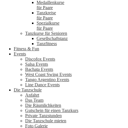
Medaillenkurse
für Paare
Tanzkreise
für Paare
Spezialkurse
für Paare
Tanzkurse für Senioren
Gesellschaftstanz
Tanzfitness
Fitness & Fun
Events
Discofox Events
Salsa Events
Bachata Events
West Coast Swing Events
Tango Argentino Events
Line Dance Events
Die Tanzschule
Anfahrt
Das Team
Die Räumlichkeiten
Gutschein für einen Tanzkurs
Private Tanzstunden
Die Tanzschule mieten
Foto Galerie