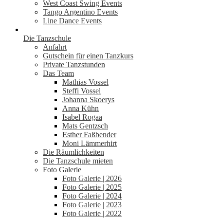
West Coast Swing Events
Tango Argentino Events
Line Dance Events
Die Tanzschule
Anfahrt
Gutschein für einen Tanzkurs
Private Tanzstunden
Das Team
Mathias Vossel
Steffi Vossel
Johanna Skoerys
Anna Kühn
Isabel Rogaa
Mats Gentzsch
Esther Faßbender
Moni Lämmerhirt
Die Räumlichkeiten
Die Tanzschule mieten
Foto Galerie
Foto Galerie | 2026
Foto Galerie | 2025
Foto Galerie | 2024
Foto Galerie | 2023
Foto Galerie | 2022