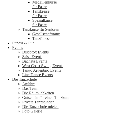
Medaillenkurse
für Paare
Tanzkreise
für Paare
Spezialkurse
für Paare
Tanzkurse für Senioren
Gesellschaftstanz
Tanzfitness
Fitness & Fun
Events
Discofox Events
Salsa Events
Bachata Events
West Coast Swing Events
Tango Argentino Events
Line Dance Events
Die Tanzschule
Anfahrt
Das Team
Die Räumlichkeiten
Gutschein für einen Tanzkurs
Private Tanzstunden
Die Tanzschule mieten
Foto Galerie