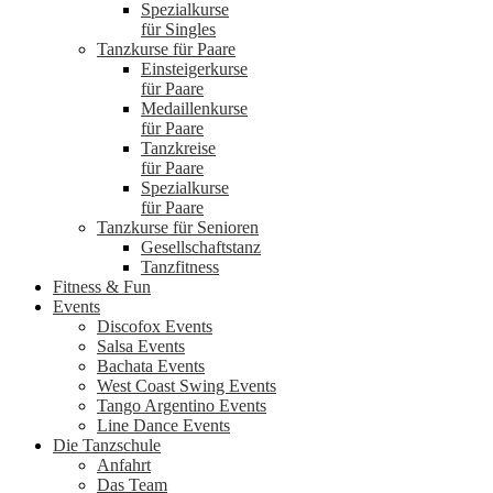
Spezialkurse
für Singles
Tanzkurse für Paare
Einsteigerkurse
für Paare
Medaillenkurse
für Paare
Tanzkreise
für Paare
Spezialkurse
für Paare
Tanzkurse für Senioren
Gesellschaftstanz
Tanzfitness
Fitness & Fun
Events
Discofox Events
Salsa Events
Bachata Events
West Coast Swing Events
Tango Argentino Events
Line Dance Events
Die Tanzschule
Anfahrt
Das Team