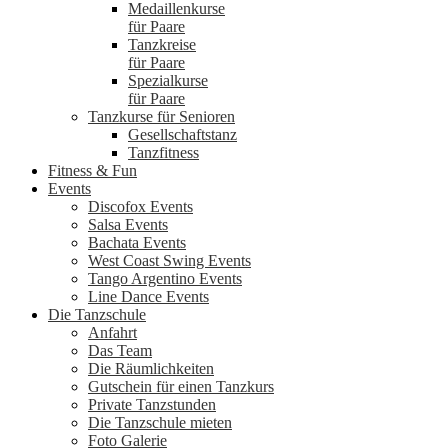
Medaillenkurse
für Paare
Tanzkreise
für Paare
Spezialkurse
für Paare
Tanzkurse für Senioren
Gesellschaftstanz
Tanzfitness
Fitness & Fun
Events
Discofox Events
Salsa Events
Bachata Events
West Coast Swing Events
Tango Argentino Events
Line Dance Events
Die Tanzschule
Anfahrt
Das Team
Die Räumlichkeiten
Gutschein für einen Tanzkurs
Private Tanzstunden
Die Tanzschule mieten
Foto Galerie