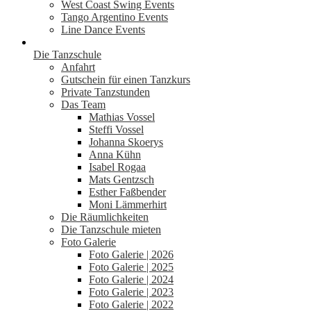
West Coast Swing Events
Tango Argentino Events
Line Dance Events
Die Tanzschule
Anfahrt
Gutschein für einen Tanzkurs
Private Tanzstunden
Das Team
Mathias Vossel
Steffi Vossel
Johanna Skoerys
Anna Kühn
Isabel Rogaa
Mats Gentzsch
Esther Faßbender
Moni Lämmerhirt
Die Räumlichkeiten
Die Tanzschule mieten
Foto Galerie
Foto Galerie | 2026
Foto Galerie | 2025
Foto Galerie | 2024
Foto Galerie | 2023
Foto Galerie | 2022