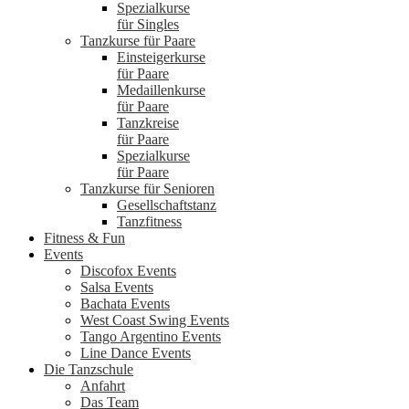
Spezialkurse
für Singles
Tanzkurse für Paare
Einsteigerkurse
für Paare
Medaillenkurse
für Paare
Tanzkreise
für Paare
Spezialkurse
für Paare
Tanzkurse für Senioren
Gesellschaftstanz
Tanzfitness
Fitness & Fun
Events
Discofox Events
Salsa Events
Bachata Events
West Coast Swing Events
Tango Argentino Events
Line Dance Events
Die Tanzschule
Anfahrt
Das Team