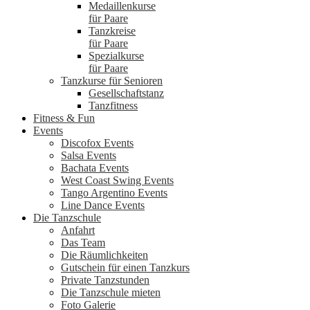
Medaillenkurse
für Paare
Tanzkreise
für Paare
Spezialkurse
für Paare
Tanzkurse für Senioren
Gesellschaftstanz
Tanzfitness
Fitness & Fun
Events
Discofox Events
Salsa Events
Bachata Events
West Coast Swing Events
Tango Argentino Events
Line Dance Events
Die Tanzschule
Anfahrt
Das Team
Die Räumlichkeiten
Gutschein für einen Tanzkurs
Private Tanzstunden
Die Tanzschule mieten
Foto Galerie