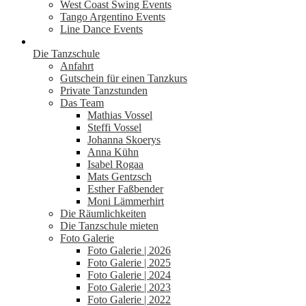
West Coast Swing Events
Tango Argentino Events
Line Dance Events
Die Tanzschule
Anfahrt
Gutschein für einen Tanzkurs
Private Tanzstunden
Das Team
Mathias Vossel
Steffi Vossel
Johanna Skoerys
Anna Kühn
Isabel Rogaa
Mats Gentzsch
Esther Faßbender
Moni Lämmerhirt
Die Räumlichkeiten
Die Tanzschule mieten
Foto Galerie
Foto Galerie | 2026
Foto Galerie | 2025
Foto Galerie | 2024
Foto Galerie | 2023
Foto Galerie | 2022