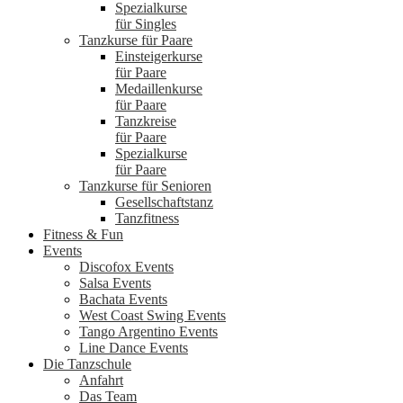
Spezialkurse
für Singles
Tanzkurse für Paare
Einsteigerkurse
für Paare
Medaillenkurse
für Paare
Tanzkreise
für Paare
Spezialkurse
für Paare
Tanzkurse für Senioren
Gesellschaftstanz
Tanzfitness
Fitness & Fun
Events
Discofox Events
Salsa Events
Bachata Events
West Coast Swing Events
Tango Argentino Events
Line Dance Events
Die Tanzschule
Anfahrt
Das Team