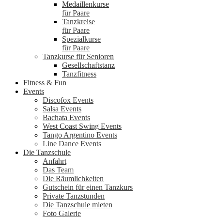
Medaillenkurse
für Paare
Tanzkreise
für Paare
Spezialkurse
für Paare
Tanzkurse für Senioren
Gesellschaftstanz
Tanzfitness
Fitness & Fun
Events
Discofox Events
Salsa Events
Bachata Events
West Coast Swing Events
Tango Argentino Events
Line Dance Events
Die Tanzschule
Anfahrt
Das Team
Die Räumlichkeiten
Gutschein für einen Tanzkurs
Private Tanzstunden
Die Tanzschule mieten
Foto Galerie