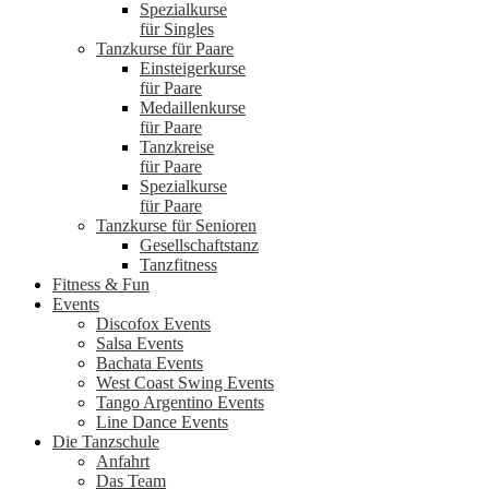
Spezialkurse
für Singles
Tanzkurse für Paare
Einsteigerkurse
für Paare
Medaillenkurse
für Paare
Tanzkreise
für Paare
Spezialkurse
für Paare
Tanzkurse für Senioren
Gesellschaftstanz
Tanzfitness
Fitness & Fun
Events
Discofox Events
Salsa Events
Bachata Events
West Coast Swing Events
Tango Argentino Events
Line Dance Events
Die Tanzschule
Anfahrt
Das Team