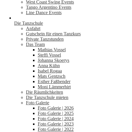
West Coast Swing Events
Tango Argentino Events
Line Dance Events
Die Tanzschule
Anfahrt
Gutschein für einen Tanzkurs
Private Tanzstunden
Das Team
Mathias Vossel
Steffi Vossel
Johanna Skoerys
Anna Kühn
Isabel Rogaa
Mats Gentzsch
Esther Faßbender
Moni Lämmerhirt
Die Räumlichkeiten
Die Tanzschule mieten
Foto Galerie
Foto Galerie | 2026
Foto Galerie | 2025
Foto Galerie | 2024
Foto Galerie | 2023
Foto Galerie | 2022