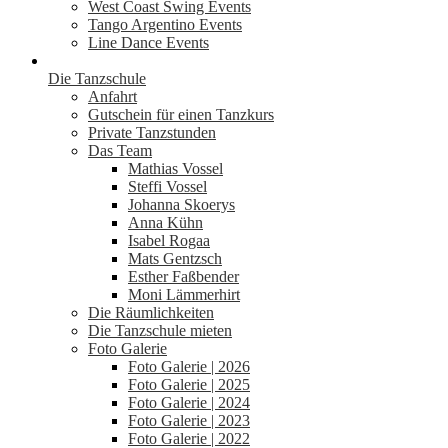
West Coast Swing Events
Tango Argentino Events
Line Dance Events
Die Tanzschule
Anfahrt
Gutschein für einen Tanzkurs
Private Tanzstunden
Das Team
Mathias Vossel
Steffi Vossel
Johanna Skoerys
Anna Kühn
Isabel Rogaa
Mats Gentzsch
Esther Faßbender
Moni Lämmerhirt
Die Räumlichkeiten
Die Tanzschule mieten
Foto Galerie
Foto Galerie | 2026
Foto Galerie | 2025
Foto Galerie | 2024
Foto Galerie | 2023
Foto Galerie | 2022