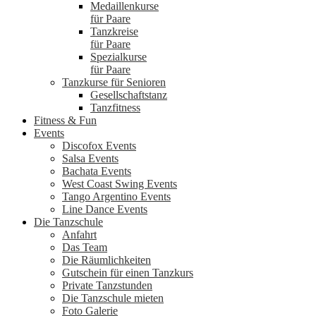
Medaillenkurse
für Paare
Tanzkreise
für Paare
Spezialkurse
für Paare
Tanzkurse für Senioren
Gesellschaftstanz
Tanzfitness
Fitness & Fun
Events
Discofox Events
Salsa Events
Bachata Events
West Coast Swing Events
Tango Argentino Events
Line Dance Events
Die Tanzschule
Anfahrt
Das Team
Die Räumlichkeiten
Gutschein für einen Tanzkurs
Private Tanzstunden
Die Tanzschule mieten
Foto Galerie