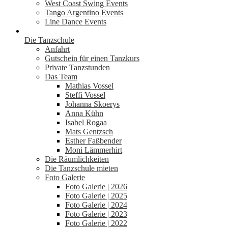
West Coast Swing Events
Tango Argentino Events
Line Dance Events
Die Tanzschule
Anfahrt
Gutschein für einen Tanzkurs
Private Tanzstunden
Das Team
Mathias Vossel
Steffi Vossel
Johanna Skoerys
Anna Kühn
Isabel Rogaa
Mats Gentzsch
Esther Faßbender
Moni Lämmerhirt
Die Räumlichkeiten
Die Tanzschule mieten
Foto Galerie
Foto Galerie | 2026
Foto Galerie | 2025
Foto Galerie | 2024
Foto Galerie | 2023
Foto Galerie | 2022