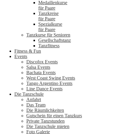
Medaillenkurse
für Paare
Tanzkreise
für Paare
Spezialkurse
für Paare
Tanzkurse für Senioren
Gesellschaftstanz
Tanzfitness
Fitness & Fun
Events
Discofox Events
Salsa Events
Bachata Events
West Coast Swing Events
Tango Argentino Events
Line Dance Events
Die Tanzschule
Anfahrt
Das Team
Die Räumlichkeiten
Gutschein für einen Tanzkurs
Private Tanzstunden
Die Tanzschule mieten
Foto Galerie