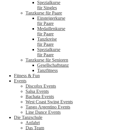
Spezialkurse
für Singles
Tanzkurse für Paare
Einsteigerkurse
für Paare
Medaillenkurse
für Paare
Tanzkreise
für Paare
Spezialkurse
für Paare
Tanzkurse für Senioren
Gesellschaftstanz
Tanzfitness
Fitness & Fun
Events
Discofox Events
Salsa Events
Bachata Events
West Coast Swing Events
Tango Argentino Events
Line Dance Events
Die Tanzschule
Anfahrt
Das Team