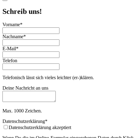
Schreib uns!
Email
Vorname
*
*
Nachname
*
E-Mail
*
Telefon
Telefonisch lässt sich vieles leichter (er-)klären.
Deine Nachricht an uns
Max. 1000 Zeichen.
Datenschutzerklärung
*
Datenschutzerklärung akzeptiert
Wenn Du die im Online-Formular eingegebenen Daten durch Klick