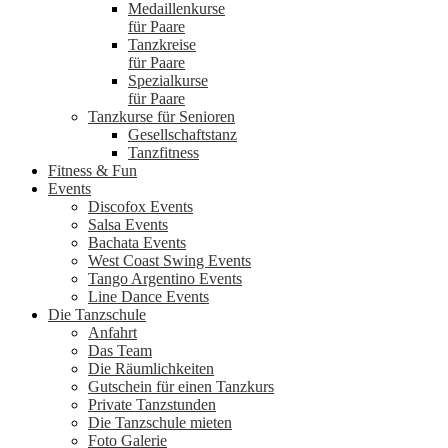
Medaillenkurse
für Paare
Tanzkreise
für Paare
Spezialkurse
für Paare
Tanzkurse für Senioren
Gesellschaftstanz
Tanzfitness
Fitness & Fun
Events
Discofox Events
Salsa Events
Bachata Events
West Coast Swing Events
Tango Argentino Events
Line Dance Events
Die Tanzschule
Anfahrt
Das Team
Die Räumlichkeiten
Gutschein für einen Tanzkurs
Private Tanzstunden
Die Tanzschule mieten
Foto Galerie