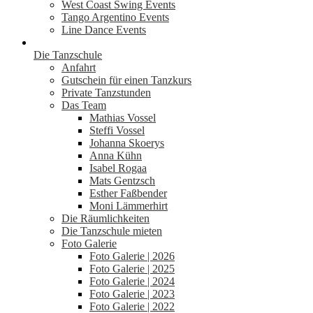
West Coast Swing Events
Tango Argentino Events
Line Dance Events
Die Tanzschule
Anfahrt
Gutschein für einen Tanzkurs
Private Tanzstunden
Das Team
Mathias Vossel
Steffi Vossel
Johanna Skoerys
Anna Kühn
Isabel Rogaa
Mats Gentzsch
Esther Faßbender
Moni Lämmerhirt
Die Räumlichkeiten
Die Tanzschule mieten
Foto Galerie
Foto Galerie | 2026
Foto Galerie | 2025
Foto Galerie | 2024
Foto Galerie | 2023
Foto Galerie | 2022