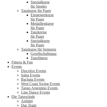
Spezialkurse
für Singles
Tanzkurse für Paare
Einsteigerkurse
für Paare
Medaillenkurse
für Paare
Tanzkreise
für Paare
Spezialkurse
für Paare
Tanzkurse für Senioren
Gesellschaftstanz
Tanzfitness
Fitness & Fun
Events
Discofox Events
Salsa Events
Bachata Events
West Coast Swing Events
Tango Argentino Events
Line Dance Events
Die Tanzschule
Anfahrt
Das Team