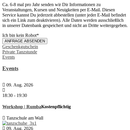
Ca. 6-8 mal pro Jahr senden wir Dir Informationen zu
Veranstaltungen, Kursen und Neuigkeiten per E-Mail. Diesen
Service kannst Du jederzeit abbestellen (unter jeder E-Mail befindet
sich ein Link zum deaktivieren). Alle Daten werden ausschließlich
in unserer Datenbank gespeichert und nicht an Dritte weitergegeben.
Ich bin kein Robot
*
ANFRAGE ABSENDEN
Your
Geschenkgutschein
Website
Private Tanzstunde
*
Events
Events
09. Aug. 2026
18:30
-
19:30
Workshop | Rumba
Kostenpflichtig
Tanzschule am Wall
09. Aug. 2026