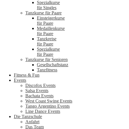
Spezialkurse
für Singles
Tanzkurse für Paare
Einsteigerkurse
für Paare
Medaillenkurse
für Paare
Tanzkreise
für Paare
Spezialkurse
für Paare
Tanzkurse für Senioren
Gesellschaftstanz
Tanzfitness
Fitness & Fun
Events
Discofox Events
Salsa Events
Bachata Events
West Coast Swing Events
Tango Argentino Events
Line Dance Events
Die Tanzschule
Anfahrt
Das Team