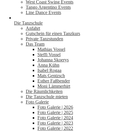
West Coast Swing Events
Tango Argentino Events
Line Dance Events
Die Tanzschule
Anfahrt
Gutschein für einen Tanzkurs
Private Tanzstunden
Das Team
Mathias Vossel
Steffi Vossel
Johanna Skoerys
Anna Kühn
Isabel Rogaa
Mats Gentzsch
Esther Faßbender
Moni Lämmerhirt
Die Räumlichkeiten
Die Tanzschule mieten
Foto Galerie
Foto Galerie | 2026
Foto Galerie | 2025
Foto Galerie | 2024
Foto Galerie | 2023
Foto Galerie | 2022