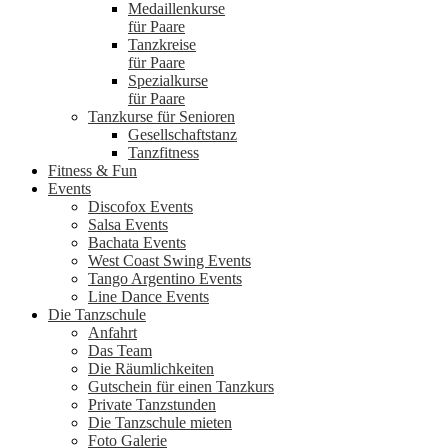
Medaillenkurse
für Paare
Tanzkreise
für Paare
Spezialkurse
für Paare
Tanzkurse für Senioren
Gesellschaftstanz
Tanzfitness
Fitness & Fun
Events
Discofox Events
Salsa Events
Bachata Events
West Coast Swing Events
Tango Argentino Events
Line Dance Events
Die Tanzschule
Anfahrt
Das Team
Die Räumlichkeiten
Gutschein für einen Tanzkurs
Private Tanzstunden
Die Tanzschule mieten
Foto Galerie