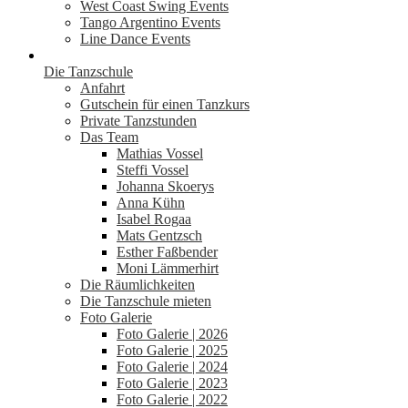
West Coast Swing Events
Tango Argentino Events
Line Dance Events
Die Tanzschule
Anfahrt
Gutschein für einen Tanzkurs
Private Tanzstunden
Das Team
Mathias Vossel
Steffi Vossel
Johanna Skoerys
Anna Kühn
Isabel Rogaa
Mats Gentzsch
Esther Faßbender
Moni Lämmerhirt
Die Räumlichkeiten
Die Tanzschule mieten
Foto Galerie
Foto Galerie | 2026
Foto Galerie | 2025
Foto Galerie | 2024
Foto Galerie | 2023
Foto Galerie | 2022