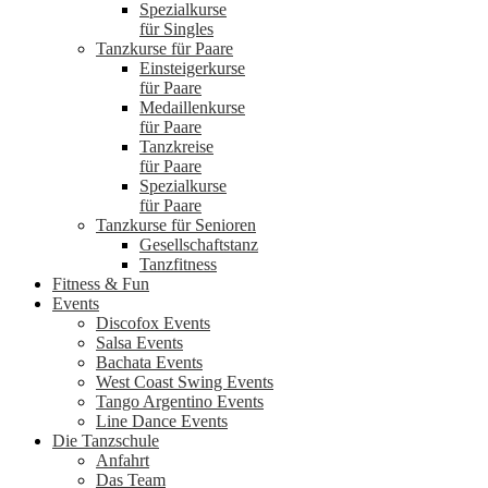
Spezialkurse
für Singles
Tanzkurse für Paare
Einsteigerkurse
für Paare
Medaillenkurse
für Paare
Tanzkreise
für Paare
Spezialkurse
für Paare
Tanzkurse für Senioren
Gesellschaftstanz
Tanzfitness
Fitness & Fun
Events
Discofox Events
Salsa Events
Bachata Events
West Coast Swing Events
Tango Argentino Events
Line Dance Events
Die Tanzschule
Anfahrt
Das Team