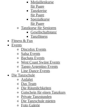
Medaillenkurse
für Paare
Tanzkreise
für Paare
Spezialkurse
für Paare
Tanzkurse für Senioren
Gesellschaftstanz
Tanzfitness
Fitness & Fun
Events
Discofox Events
Salsa Events
Bachata Events
West Coast Swing Events
Tango Argentino Events
Line Dance Events
Die Tanzschule
Anfahrt
Das Team
Die Räumlichkeiten
Gutschein für einen Tanzkurs
Private Tanzstunden
Die Tanzschule mieten
Foto Galerie